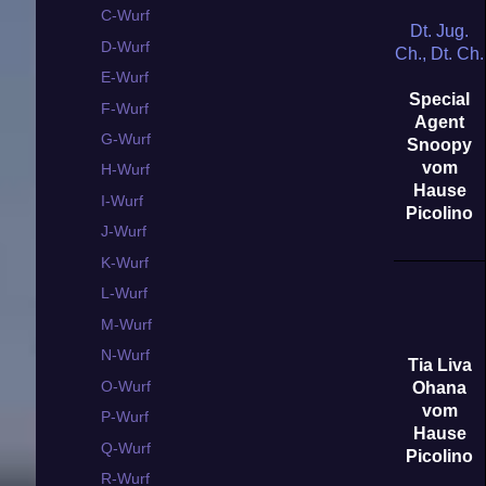
C-Wurf
Dt. Jug.
D-Wurf
Ch., Dt. Ch.
E-Wurf
Special
F-Wurf
Agent
G-Wurf
Snoopy
vom
H-Wurf
Hause
I-Wurf
Picolino
J-Wurf
K-Wurf
L-Wurf
M-Wurf
N-Wurf
Tia Liva
O-Wurf
Ohana
vom
P-Wurf
Hause
Q-Wurf
Picolino
R-Wurf