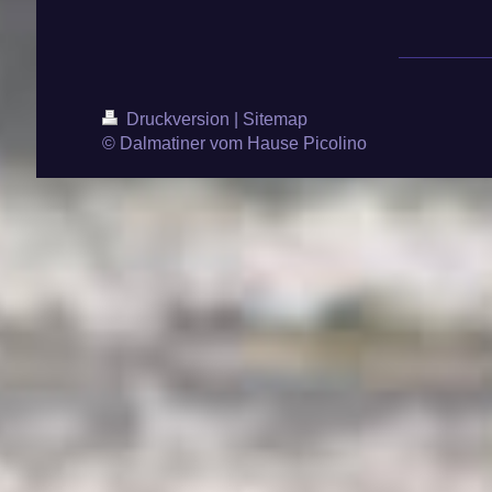
Druckversion
|
Sitemap
© Dalmatiner vom Hause Picolino