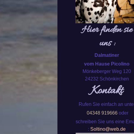
Hier finden sie
uns :
Dalmatiner
vom Hause Picolino
Mönkeberger Weg 120
24232 Schönkirchen
Kontakt
Rufen Sie einfach an unte
04348 919666
oder
schreiben Sie uns eine Ema
:
Soltino@web.de