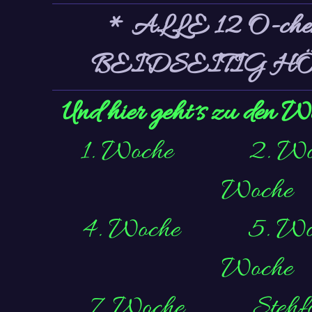
* ALLE 12 O-ch
BEIDSEITIG H
Und hier geht´s zu den Wel
1. Woche
2. W
Woche
4. Woche
5. Wo
Woche
7. Woche
Stehf