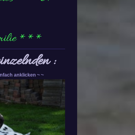
milie ***
inzelnden :
infach anklicken ~ ~