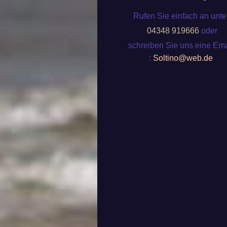
Rufen Sie einfach an unte
04348 919666
oder
schreiben Sie uns eine Ema
:
Soltino@web.de