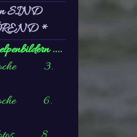
en SIND
ÖREND *
penbildern ....
oche
3.
che
6.
otos
8.