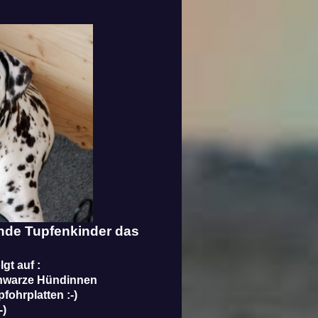
nde Tupfenkinder das
lgt auf :
chwarze Hündinnen
ohrplatten :-)
-)