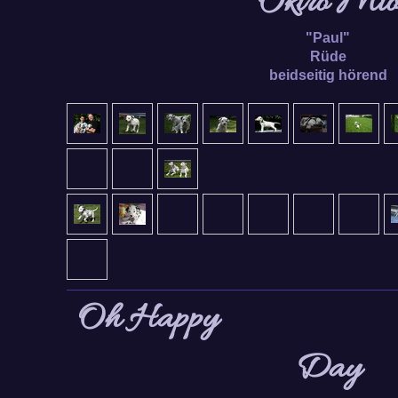
Okiro Mi
"Paul"
Rüde
beidseitig hörend
Oh Happy
Day