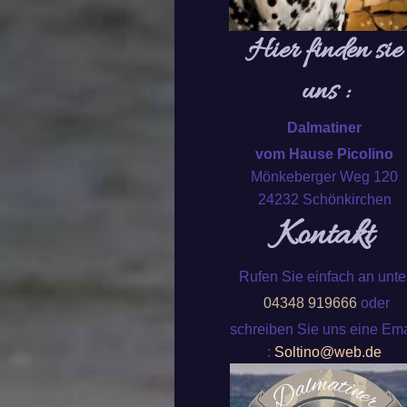
Hier finden sie
uns :
Dalmatiner
vom Hause Picolino
Mönkeberger Weg 120
24232 Schönkirchen
Kontakt
Rufen Sie einfach an unte
04348 919666
oder
schreiben Sie uns eine Ema
:
Soltino@web.de