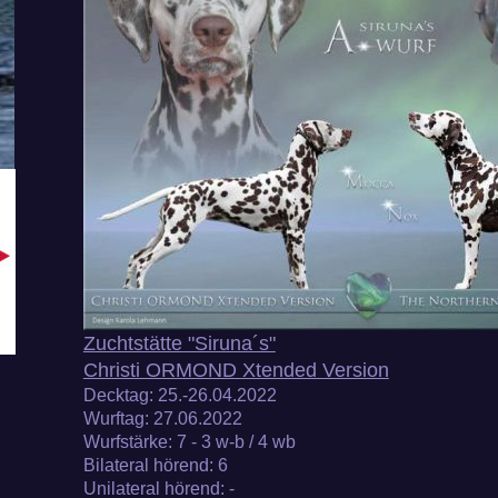
Zuchtstätte "Siruna´s"
Christi ORMOND Xtended Version
Decktag:
25.-26.04.2022
Wurftag:
27.06.2022
Wurfstärke
: 7 - 3 w-b / 4 wb
Bilateral hörend:
6
Unilateral hörend
: -