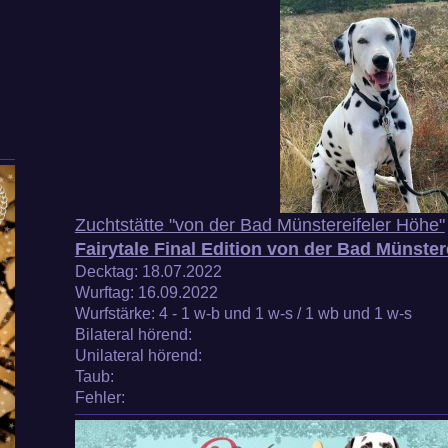
Zuchtstätte "von der Bad Münstereifeler Höhe"
Fairytale Final Edition von der Bad Münster
Decktag:
18.07.2022
Wurftag:
16.09.2022
Wurfstärke
: 4 - 1 w-b und 1 w-s / 1 wb und 1 w-s
Bilateral hörend:
Unilateral hörend
:
Taub
:
Fehler: