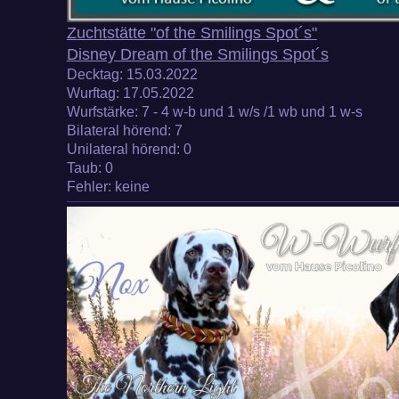
Zuchtstätte "of the Smilings Spot´s"
Disney Dream of the Smilings Spot´s
Decktag:
15.03.2022
Wurftag:
17.05.2022
Wurfstärke
: 7 - 4 w-b und 1 w/s /1 wb und 1 w-s
Bilateral hörend:
7
Unilateral hörend
: 0
Taub
: 0
Fehler: keine