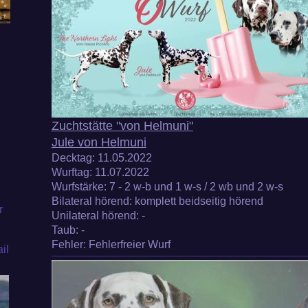
Zuchtstätte "von Helmuni"
Jule von Helmuni
Decktag:
11.05.2022
Wurftag:
11.07.2022
Wurfstärke
: 7 - 2 w-b und 1 w-s / 2 wb und 2 w-s
Bilateral hörend:
komplett beidseitig hörend
r
Unilateral hörend
: -
Taub
: -
Fehler: Fehlerfreier Wurf
il